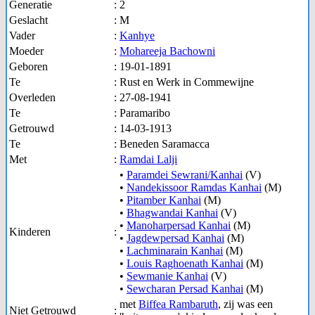
Generatie
:
2
Geslacht
:
M
Vader
:
Kanhye
Moeder
:
Mohareeja Bachowni
Geboren
:
19-01-1891
Te
:
Rust en Werk in Commewijne
Overleden
:
27-08-1941
Te
:
Paramaribo
Getrouwd
:
14-03-1913
Te
:
Beneden Saramacca
Met
:
Ramdai Lalji
•
Paramdei Sewrani/Kanhai
(V)
•
Nandekissoor Ramdas Kanhai
(M)
•
Pitamber Kanhai
(M)
•
Bhagwandai Kanhai
(V)
•
Manoharpersad Kanhai
(M)
Kinderen
:
•
Jagdewpersad Kanhai
(M)
•
Lachminarain Kanhai
(M)
•
Louis Raghoenath Kanhai
(M)
•
Sewmanie Kanhai
(V)
•
Sewcharan Persad Kanhai
(M)
met
Biffea Rambaruth
, zij was een
Niet Getrouwd
: