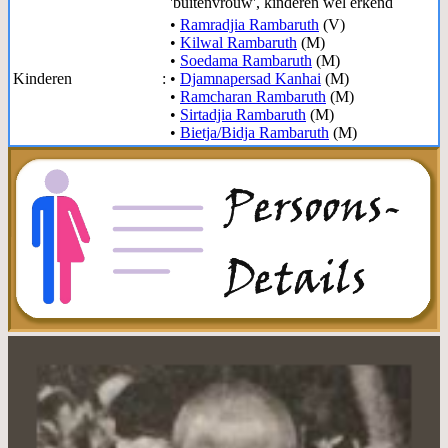
'buitenvrouw', kinderen wel erkend
•
Ramradjia Rambaruth
(V)
•
Kilwal Rambaruth
(M)
•
Soedama Rambaruth
(M)
Kinderen
:
•
Djamnapersad Kanhai
(M)
•
Ramcharan Rambaruth
(M)
•
Sirtadjia Rambaruth
(M)
•
Bietja/Bidja Rambaruth
(M)