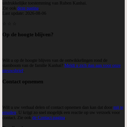
uitdrukkelijke toestemming van Ruben Kanhai.
Zie ook
deze pagina
.
Last update: 2026-08-06
☆ ☆ ☆
Op de hoogte blijven?
Wilt u op de hoogte blijven van de ontwikkelingen rond de
stamboom van de familie Kanhai?
Meldt u zich dan aan voor onze
nieuwsbrief
.
Contact opnemen
Wilt u uw verhaal delen of contact opnemen dan kan dat door
mij te
emailen
. U krijgt zo snel mogelijk een reactie op uw verzoek voor
contact. Zie ook
de Contact-pagina
.