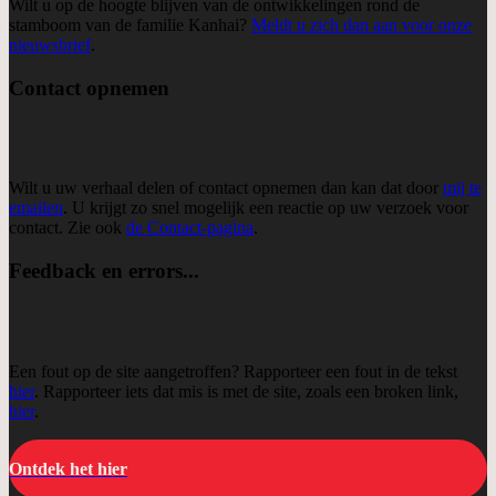
Wilt u op de hoogte blijven van de ontwikkelingen rond de
stamboom van de familie Kanhai?
Meldt u zich dan aan voor onze
nieuwsbrief
.
Contact opnemen
Wilt u uw verhaal delen of contact opnemen dan kan dat door
mij te
emailen
. U krijgt zo snel mogelijk een reactie op uw verzoek voor
contact. Zie ook
de Contact-pagina
.
Feedback en errors...
Een fout op de site aangetroffen? Rapporteer een fout in de tekst
hier
. Rapporteer iets dat mis is met de site, zoals een broken link,
hier
.
Ontdek het hier