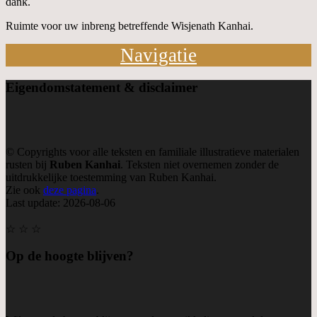
dank.
Ruimte voor uw inbreng betreffende Wisjenath Kanhai.
Navigatie
Eigendom
statement & disclaimer
© Copyrights voor alle teksten en familiale illustratieve materialen
rusten bij
Ruben Kanhai
. Teksten niet overnemen zonder de
uitdrukkelijke toestemming van Ruben Kanhai.
Zie ook
deze pagina
.
Last update: 2026-08-06
☆ ☆ ☆
Op de hoogte blijven?