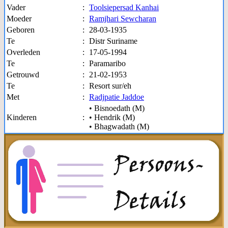
Vader
:
Toolsiepersad Kanhai
Moeder
:
Ramjhari Sewcharan
Geboren
:
28-03-1935
Te
:
Distr Suriname
Overleden
:
17-05-1994
Te
:
Paramaribo
Getrouwd
:
21-02-1953
Te
:
Resort sur/eh
Met
:
Radjpatie Jaddoe
• Bisnoedath (M)
Kinderen
:
• Hendrik (M)
• Bhagwadath (M)