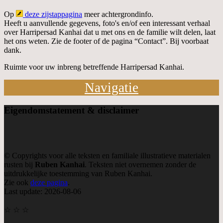
Op
deze zijstappagina
meer achtergrondinfo.
Heeft u aanvullende gegevens, foto's en/of een interessant verhaal
over Harripersad Kanhai dat u met ons en de familie wilt delen, laat
het ons weten. Zie de footer of de pagina “Contact”. Bij voorbaat
dank.
Ruimte voor uw inbreng betreffende Harripersad Kanhai.
Navigatie
Eigendom
statement & disclaimer
© Copyrights voor alle teksten en familiale illustratieve materialen
rusten bij
Ruben Kanhai
. Teksten niet overnemen zonder de
uitdrukkelijke toestemming van Ruben Kanhai.
Zie ook
deze pagina
.
Last update: 2026-08-06
☆ ☆ ☆