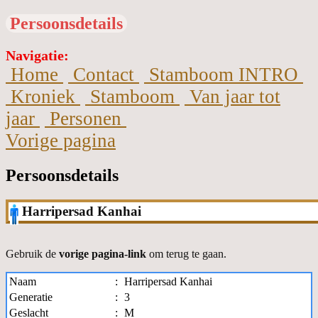
Persoonsdetails
Navigatie:
Home
Contact
Stamboom INTRO
Kroniek
Stamboom
Van jaar tot
jaar
Personen
Vorige pagina
Persoonsdetails
Harripersad Kanhai
Gebruik de
vorige pagina-link
om terug te gaan.
Naam
:
Harripersad Kanhai
Generatie
:
3
Geslacht
:
M