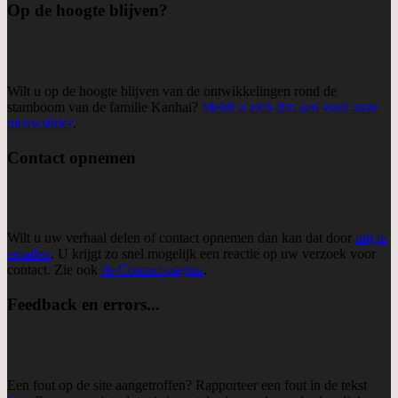
Op de hoogte blijven?
Wilt u op de hoogte blijven van de ontwikkelingen rond de
stamboom van de familie Kanhai?
Meldt u zich dan aan voor onze
nieuwsbrief
.
Contact opnemen
Wilt u uw verhaal delen of contact opnemen dan kan dat door
mij te
emailen
. U krijgt zo snel mogelijk een reactie op uw verzoek voor
contact. Zie ook
de Contact-pagina
.
Feedback en errors...
Een fout op de site aangetroffen? Rapporteer een fout in de tekst