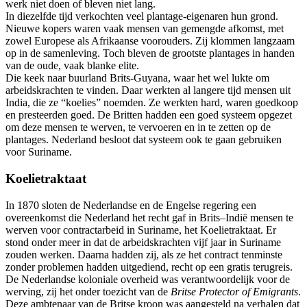
werk niet doen of bleven niet lang.
In diezelfde tijd verkochten veel plantage-eigenaren hun grond.
Nieuwe kopers waren vaak mensen van gemengde afkomst, met
zowel Europese als Afrikaanse voorouders. Zij klommen langzaam
op in de samenleving. Toch bleven de grootste plantages in handen
van de oude, vaak blanke elite.
Die keek naar buurland Brits-Guyana, waar het wel lukte om
arbeidskrachten te vinden. Daar werkten al langere tijd mensen uit
India, die ze “koelies” noemden. Ze werkten hard, waren goedkoop
en presteerden goed. De Britten hadden een goed systeem opgezet
om deze mensen te werven, te vervoeren en in te zetten op de
plantages. Nederland besloot dat systeem ook te gaan gebruiken
voor Suriname.
Koelietraktaat
In 1870 sloten de Nederlandse en de Engelse regering een
overeenkomst die Nederland het recht gaf in Brits–Indië mensen te
werven voor contractarbeid in Suriname, het Koelietraktaat. Er
stond onder meer in dat de arbeidskrachten vijf jaar in Suriname
zouden werken. Daarna hadden zij, als ze het contract tenminste
zonder problemen hadden uitgediend, recht op een gratis terugreis.
De Nederlandse koloniale overheid was verantwoordelijk voor de
werving, zij het onder toezicht van de
Britse Protector of Emigrants
.
Deze ambtenaar van de Britse kroon was aangesteld na verhalen dat