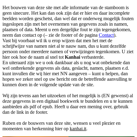
Het bouwen van deze site met alle informatie van de stamboom is
geen sinecure. Het kan dan ook zijn dat er hier en daar incomplete
beelden worden geschetst, dan wel dat er onderweg mogelijk fouten
ingeslopen zijn met het overnemen van gegevens zoals in namen,
plaatsen of data. Meent u een dergelijke fout te zijn tegengekomen,
neem dan contact op (– zie de footer of de pagina
Contact
).
Vast bij voorbaat wil ik u erop wijzen dat men het met de
schrijfwijze van namen niet al te nauw nam, dus u kunt dezelfde
persoon onder meerdere namen of verwijzingen tegenkomen. U ziet
hier ook hoe de naam al snel tot
Kanhai
verbasterde.
En uiteraard zijn we u ook dankbaar als u nog wat onbekende dan
wel ontbrekende gegevens als data, geslacht, namen, plaatsen e.d.
kunt invullen die wij hier met NN aangeven – kunt u helpen, dan
hopen we zeker snel op uw bericht om de betreffende aanvulling te
kunnen doen in de volgende update van de site.
Wij zijn tevens aan het uitzoeken of het mogelijk is (EN gewenst) al
deze gegevens in een digitaal boekwerk te bundelen en u te kunnen
aanbieden als pdf of epub. Heeft u daar een mening over, gebruik
dan de link in de footer.
Ruben en de bouwers van deze site, wensen u veel plezier en
momenten van herkenning hier op
kanhai.it
.