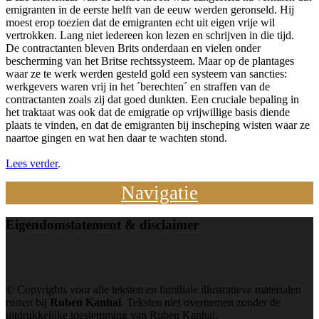
emigranten in de eerste helft van de eeuw werden geronseld. Hij
moest erop toezien dat de emigranten echt uit eigen vrije wil
vertrokken. Lang niet iedereen kon lezen en schrijven in die tijd.
De contractanten bleven Brits onderdaan en vielen onder
bescherming van het Britse rechtssysteem. Maar op de plantages
waar ze te werk werden gesteld gold een systeem van sancties:
werkgevers waren vrij in het ´berechten´ en straffen van de
contractanten zoals zij dat goed dunkten. Een cruciale bepaling in
het traktaat was ook dat de emigratie op vrijwillige basis diende
plaats te vinden, en dat de emigranten bij inscheping wisten waar ze
naartoe gingen en wat hen daar te wachten stond.
Lees verder
.
Navigatie
Eigendom
statement & disclaimer
© Copyrights voor alle teksten en familiale illustratieve materialen
rusten bij
Ruben Kanhai
. Teksten niet overnemen zonder de
uitdrukkelijke toestemming van Ruben Kanhai.