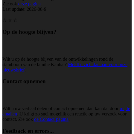
Zie ook
deze pagina
.
Last update: 2026-08-9
☆ ☆ ☆
Op de hoogte blijven?
Wilt u op de hoogte blijven van de ontwikkelingen rond de
stamboom van de familie Kanhai?
Meldt u zich dan aan voor onze
nieuwsbrief
.
Contact opnemen
Wilt u uw verhaal delen of contact opnemen dan kan dat door
mij te
emailen
. U krijgt zo snel mogelijk een reactie op uw verzoek voor
contact. Zie ook
de Contact-pagina
.
Feedback en errors...