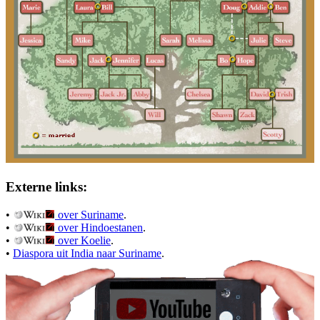
Externe links:
•
over Suriname
.
•
over Hindoestanen
.
•
over Koelie
.
•
Diaspora uit India naar Suriname
.